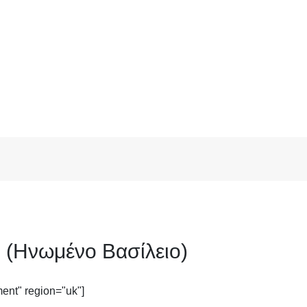
(Ηνωμένο Βασίλειο)
ent" region="uk"]