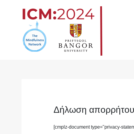
Μετάβαση
στο
περιεχόμενο
Δήλωση απορρήτου 
[cmplz-document type="privacy-statem