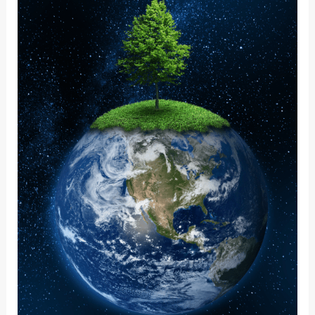
ΚΌΣΜΟ
ΠΟΥ
ΑΛΛΆΖΕΙ:
ΤΙ
ΣΗΜΑΊΝΕΙ
ΓΙΑ
ΜΈΝΑ