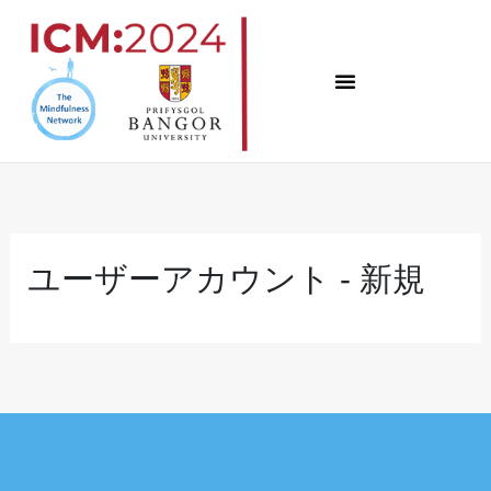
コ
ン
テ
ン
ツ
へ
ス
キ
ユーザーアカウント - 新規
ッ
プ