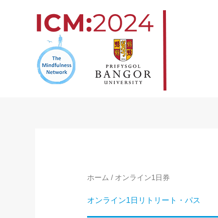
コ
ン
テ
ン
ツ
へ
ス
キ
ッ
プ
ホーム
/ オンライン1日券
オンライン1日リトリート・パス