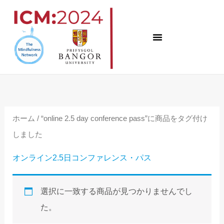
コ
ン
テ
ン
ツ
へ
ス
ホーム
/ “online 2.5 day conference pass”に商品をタグ付け
キ
しました
ッ
プ
オンライン2.5日コンファレンス・パス
選択に一致する商品が見つかりませんでし
た。