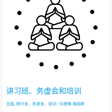
务
虚
会
和
培
训
讲习班、务虚会和培训
五股
,
研讨会、务虚会、培训
/
马德琳-海因斯