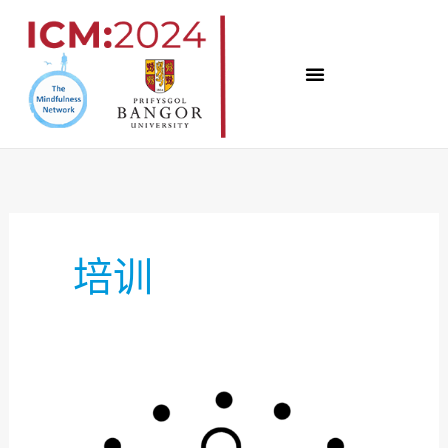
跳
至
内
容
培训
讲
习
班、