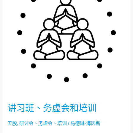
务
虚
会
和
培
训
讲习班、务虚会和培训
五股
,
研讨会、务虚会、培训
/
马德琳-海因斯