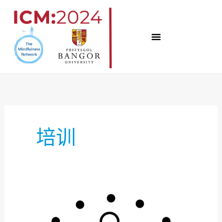
跳
至
内
容
培训
讲
习
班、