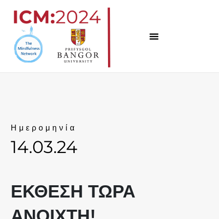
Μετάβαση
στο
περιεχόμενο
Ημερομηνία
14.03.24
ΈΚΘΕΣΗ ΤΩΡΑ
ΑΝΟΙΧΤΉ!