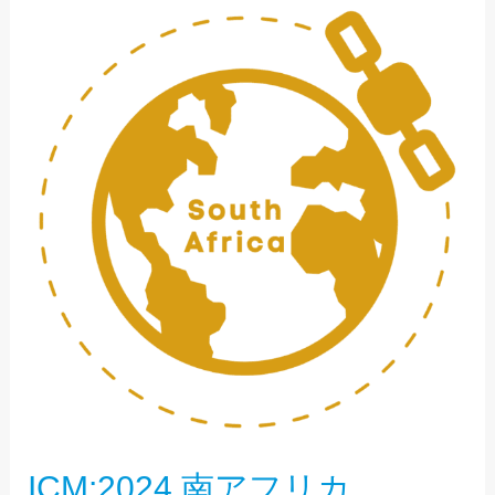
ICM:2024
南
ア
フ
リ
カ
ICM:2024 南アフリカ