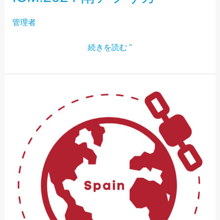
管理者
続きを読む "
ICM:2024
ス
ペ
イ
ン
語
HUB