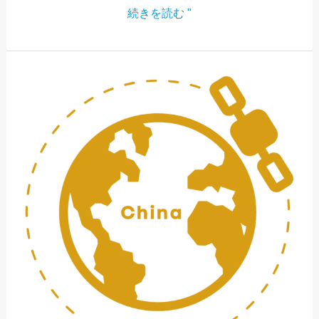
続きを読む "
ICM:2024
中
国