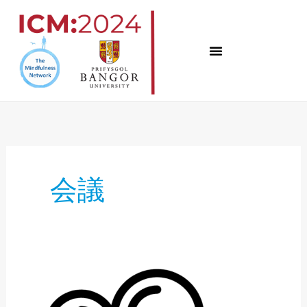
コ
ン
テ
ン
ツ
へ
ス
キ
会議
ッ
プ
録
画
の