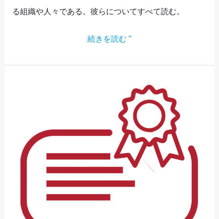
る組織や人々である。彼らについてすべて読む。
続きを読む "
フ
ィ
ー
ド
バ
ッ
ク
と
証