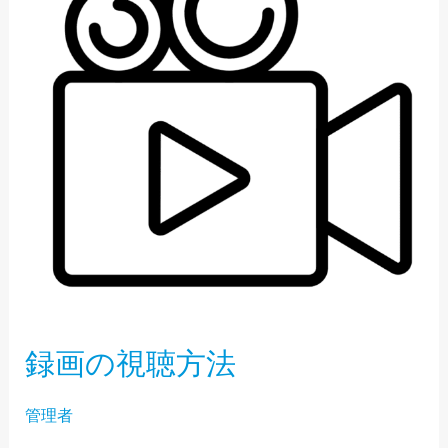
視
聴
方
法
録画の視聴方法
管理者