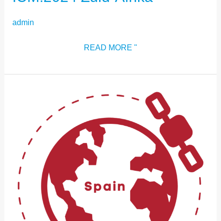
admin
READ MORE "
ICM:2024
SPAANS
HUB