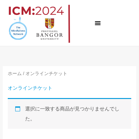
コ
ン
テ
ン
ツ
へ
ス
ホーム
/ オンラインチケット
キ
ッ
オンラインチケット
プ
選択に一致する商品が見つかりませんでし
た。