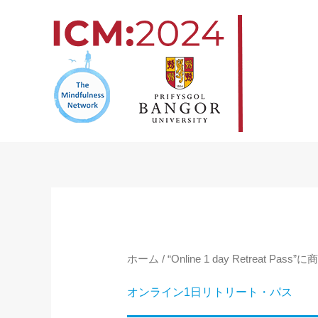
コ
ン
テ
ン
ツ
へ
ス
キ
ッ
プ
ホーム
/ “Online 1 day Retreat 
オンライン1日リトリート・パス