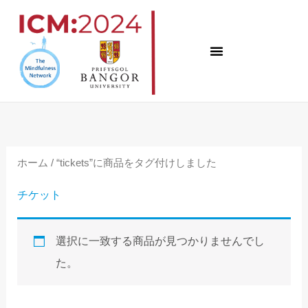
コ
ン
テ
ン
ツ
へ
ス
ホーム
/ “tickets”に商品をタグ付けしました
キ
ッ
チケット
プ
選択に一致する商品が見つかりませんでし
た。