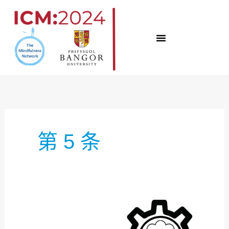
跳
至
内
容
第 5 条
专
题
5：