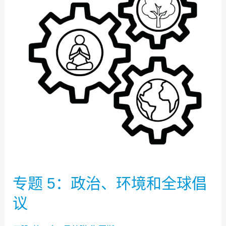
政
治、
环
境
和
全
球
倡
议
专题 5：政治、环境和全球倡
议