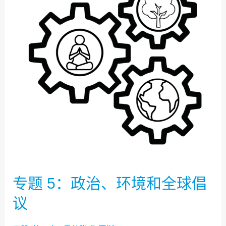
政
治、
环
境
和
全
球
倡
议
专题 5：政治、环境和全球倡
议