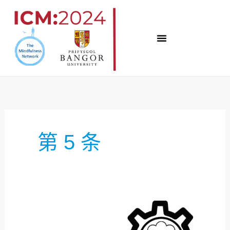
跳
至
内
容
第 5 条
专
题
5：