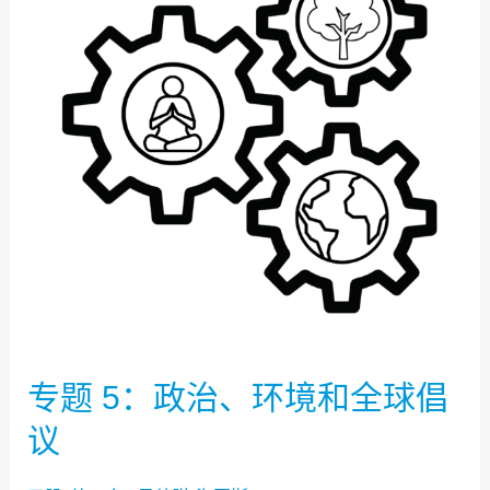
政
治、
环
境
和
全
球
倡
议
专题 5：政治、环境和全球倡
议