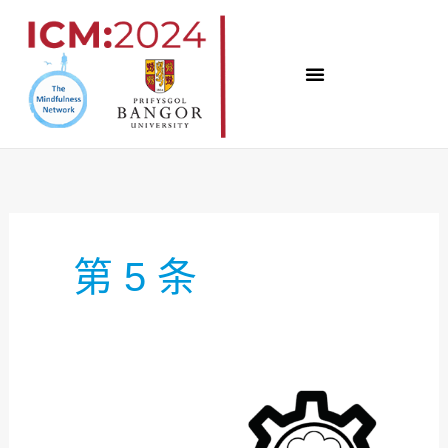
跳
至
内
容
第 5 条
专
题
5：