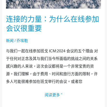
在
线
连接的力量：为什么在线参加
参
会议很重要
加
会
新闻
/
乔埃勒
议
与我们一起在线参加班戈 ICM:2024 会议的五个理由 对
很
于任何对正念及其与我们当今所面临的挑战之间的关系
重
感兴趣的人来说，这次会议都将是一个非常宝贵的资
要
源。我们理解，由于费用、时间和旅行方面的限制，许
多人可能很难参加在班戈举行的会议。或者您
阅读更多 "