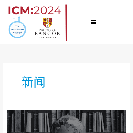
跳
至
内
容
新闻
ICM:2024
研
究