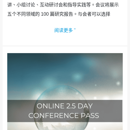
讲、小组讨论、互动研讨会和指导实践等。会议将展示
五个不同领域的 100 篇研究报告。与会者可以选择
阅读更多 "
网
上
购
票
现
已
开
始！