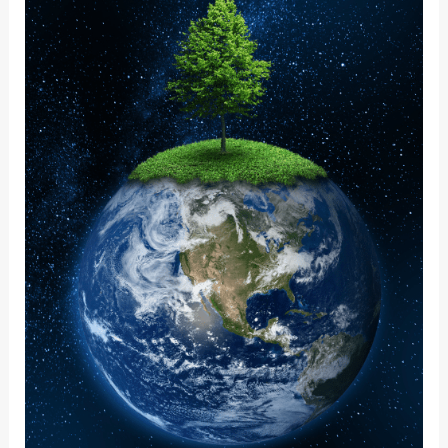
界
中
的
正
念：
它
对
我
的
意
义