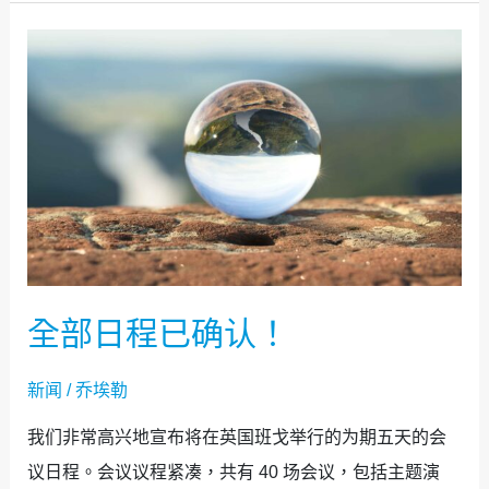
全
部
日
程
已
确
认！
全部日程已确认！
新闻
/
乔埃勒
我们非常高兴地宣布将在英国班戈举行的为期五天的会
议日程。会议议程紧凑，共有 40 场会议，包括主题演