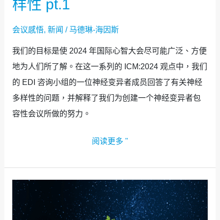
样性 pt.1
经
会议感悟
,
新闻
/
马德琳-海因斯
多
样
我们的目标是使 2024 年国际心智大会尽可能广泛、方便
性
地为人们所了解。在这一系列的 ICM:2024 观点中，我们
PT.1
的 EDI 咨询小组的一位神经变异者成员回答了有关神经
多样性的问题，并解释了我们为创建一个神经变异者包
容性会议所做的努力。
阅读更多 "
变
化
世