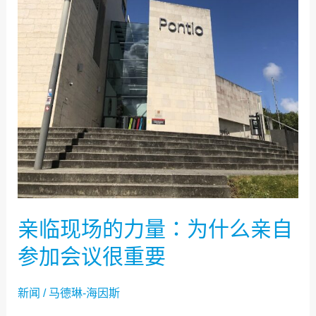
什
么
亲
自
参
加
会
议
很
重
亲临现场的力量：为什么亲自
要
参加会议很重要
新闻
/
马德琳-海因斯