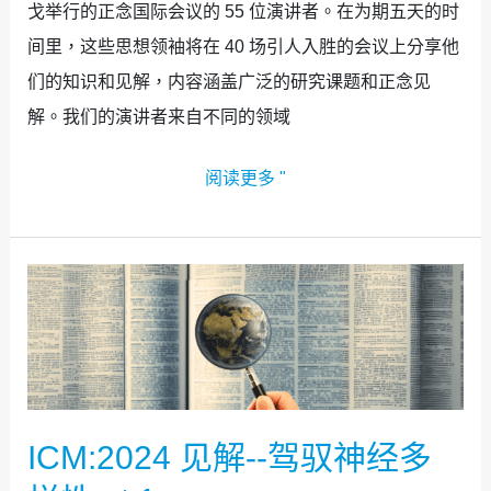
戈举行的正念国际会议的 55 位演讲者。在为期五天的时
间里，这些思想领袖将在 40 场引人入胜的会议上分享他
们的知识和见解，内容涵盖广泛的研究课题和正念见
解。我们的演讲者来自不同的领域
阅读更多 "
ICM:2024
见
解-
-
驾
ICM:2024 见解--驾驭神经多
驭
神