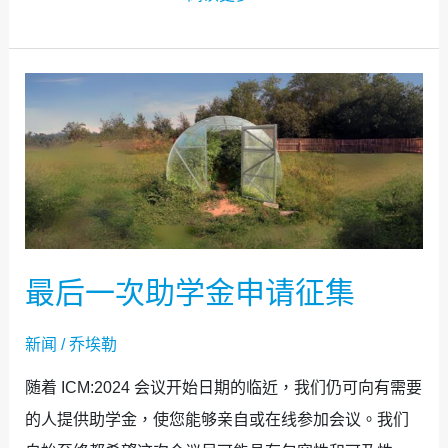
最
后
一
次
助
学
金
最后一次助学金申请征集
申
请
新闻
/
乔埃勒
征
随着 ICM:2024 会议开始日期的临近，我们仍可向有需要
集
的人提供助学金，使您能够亲自或在线参加会议。我们