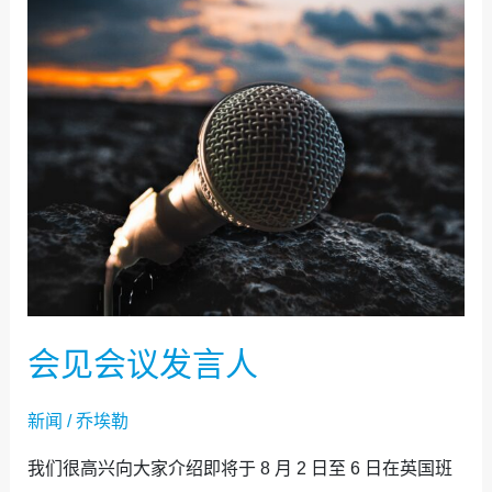
会
见
会
议
发
言
人
会见会议发言人
新闻
/
乔埃勒
我们很高兴向大家介绍即将于 8 月 2 日至 6 日在英国班