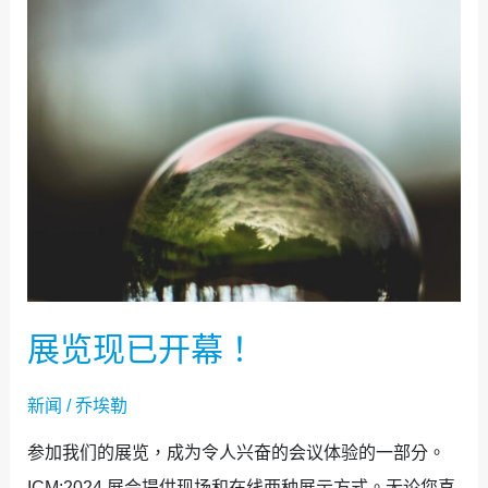
览
现
已
开
幕！
展览现已开幕！
新闻
/
乔埃勒
参加我们的展览，成为令人兴奋的会议体验的一部分。
ICM:2024 展会提供现场和在线两种展示方式。无论您喜