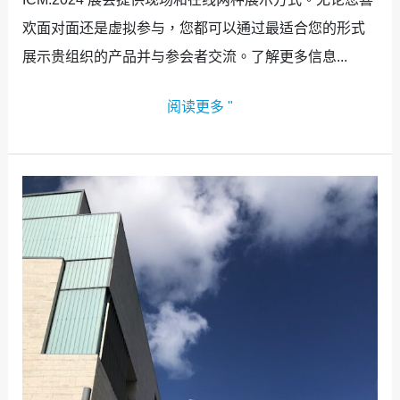
欢面对面还是虚拟参与，您都可以通过最适合您的形式
展示贵组织的产品并与参会者交流。了解更多信息...
阅读更多 "
亲
临
现
场
的
力
量：
为