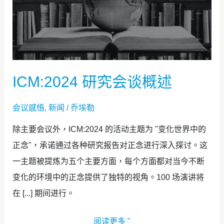
会
谈
概
述
ICM:2024 研究会谈概述
会议感悟
,
新闻
/
乔埃勒
除主要会议外，ICM:2024 的活动主题为 "变化世界中的
正念"，承诺通过各种研究报告对正念进行深入探讨。这
一主题被提炼为五个主要方面，每个方面都对当今不断
变化的环境中的正念提供了独特的视角。100 场演讲将
在 [...] 期间进行。
阅读更多 "