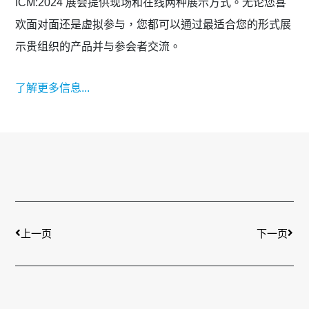
ICM:2024 展会提供现场和在线两种展示方式。无论您喜
欢面对面还是虚拟参与，您都可以通过最适合您的形式展
示贵组织的产品并与参会者交流。
了解更多信息...
上一页
下一
上一页
下一页