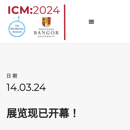
跳
至
内
容
日期
14.03.24
展览现已开幕！