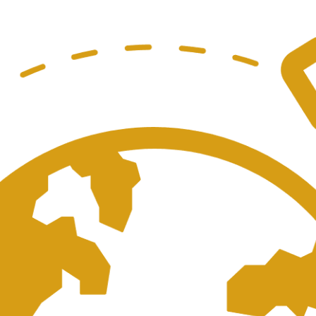
ICM:2024
中
國