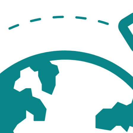
ICM:2024
黎
巴
嫩