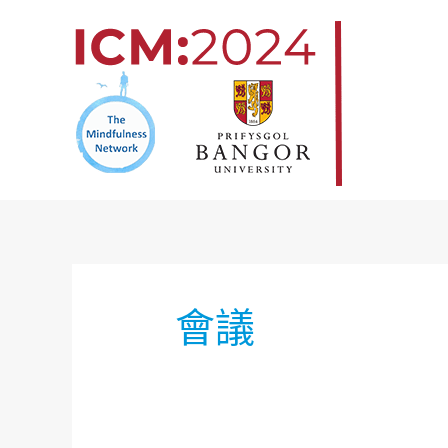
跳
至
内
容
會議