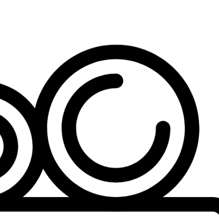
如
何
觀
看
錄
影