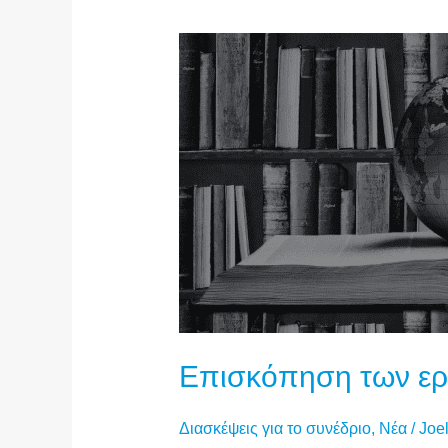
Επισκόπηση των ερ
Διασκέψεις για το συνέδριο
,
Νέα
/
Joel