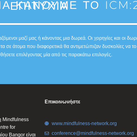
Α ΚΆΝΟΥΜΕ ΤΟ ICM:2
ΕΠΙΤΥΧΊΑ
όμενοι μαζί μας ή κάνοντας μια δωρεά. Οι χορηγίες και οι δωρ
ητα σε άτομα που διαφορετικά θα αντιμετώπιζαν δυσκολίες να
θήσετε επιλέγοντας μία από τις παρακάτω επιλογές.
Επικοινωνήστε
η Mindfulness
www.mindfulness-network.org
tre for
conference@mindfulness-network.org
ίου Bangor είναι