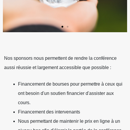
ICM:2024
ICM:2024
ICM:2024
ICM:2024
ICM:2024
ICM:2024
MINDFULNESS
MINDFULNESS
MINDFULNESS
MINDFULNESS
MINDFULNESS
MINDFULNESS
Nos sponsors nous permettent de rendre la conférence
IN A CHANGING
IN A CHANGING
IN A CHANGING
IN A CHANGING
IN A CHANGING
IN A CHANGING
aussi réussie et largement accessible que possible :
WORLD (LA
WORLD (LA
WORLD (LA
WORLD (LA
WORLD (LA
WORLD (LA
PLEINE
PLEINE
PLEINE
PLEINE
PLEINE
PLEINE
Financement de bourses pour permettre à ceux qui
CONSCIENCE
CONSCIENCE
CONSCIENCE
CONSCIENCE
CONSCIENCE
CONSCIENCE
ont besoin d'un soutien financier d'assister aux
DANS UN
DANS UN
DANS UN
DANS UN
DANS UN
DANS UN
cours.
MONDE EN
MONDE EN
MONDE EN
MONDE EN
MONDE EN
MONDE EN
Financement des intervenants
MUTATION)
MUTATION)
MUTATION)
MUTATION)
MUTATION)
MUTATION)
Nous permettant de maintenir le prix en ligne à un