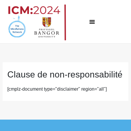
Skip
to
content
Clause de non-responsabilité
[cmplz-document type="disclaimer" region="all"]