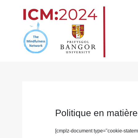
Skip
to
content
Politique en matièr
[cmplz-document type="cookie-stateme