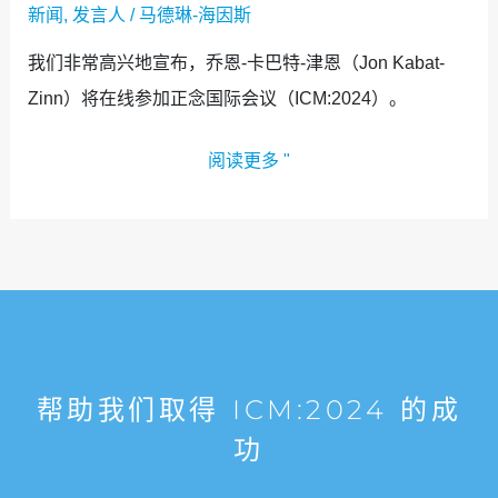
新闻
,
发言人
/
马德琳-海因斯
我们非常高兴地宣布，乔恩-卡巴特-津恩（Jon Kabat-
Zinn）将在线参加正念国际会议（ICM:2024）。
阅读更多 "
帮助我们取得 ICM:2024 的成
功