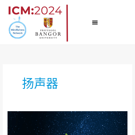
跳
至
内
容
扬声器
变
化
世