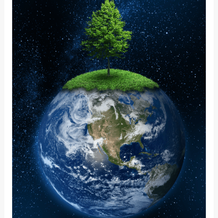
界
中
的
正
念：
它
对
我
的
意
义