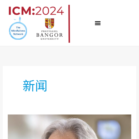
跳
至
内
容
新闻
宣
布
首