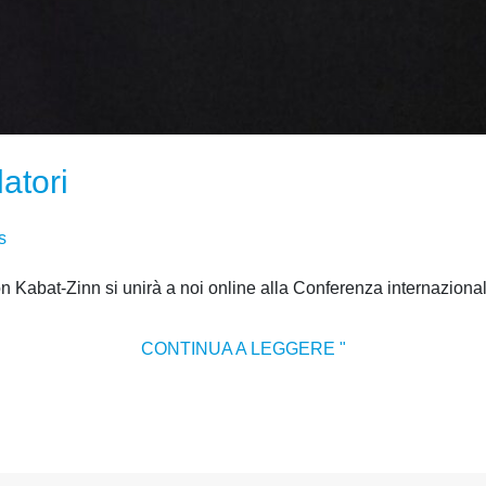
latori
s
n Kabat-Zinn si unirà a noi online alla Conferenza internaziona
CONTINUA A LEGGERE "