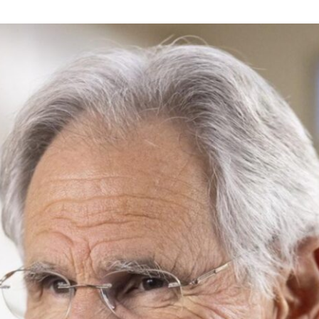
ANNUNCIATI
I
PRIMI
RELATORI