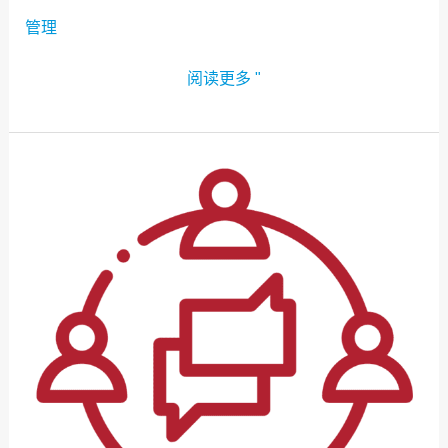
管理
阅读更多 "
与
其
他
ICM:2024
与
会
者
联
系