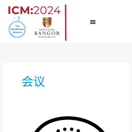
跳
至
内
容
会议
第
二
组