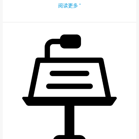
阅读更多 "
开
幕
致
辞