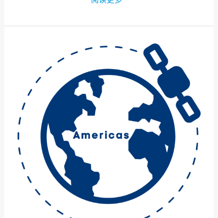
ICM:2024
美
洲
中
心