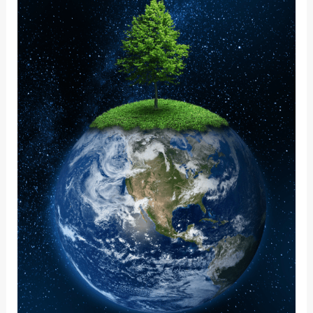
界
中
的
正
念：
它
对
我
的
意
义