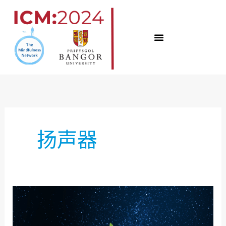
跳
至
内
容
扬声器
变
化
世