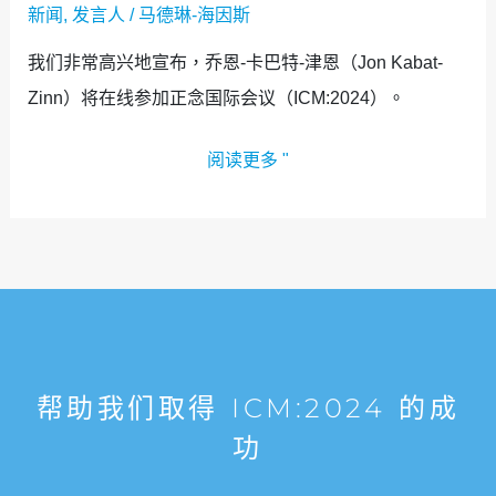
新闻
,
发言人
/
马德琳-海因斯
我们非常高兴地宣布，乔恩-卡巴特-津恩（Jon Kabat-
Zinn）将在线参加正念国际会议（ICM:2024）。
阅读更多 "
帮助我们取得 ICM:2024 的成
功