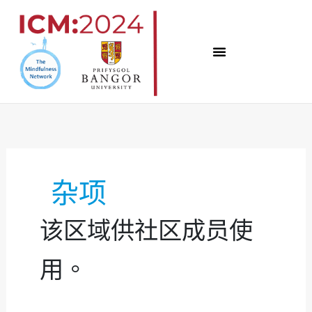
跳
至
内
容
搜
尋
關
鍵
杂项
字:
该区域供社区成员使
用。