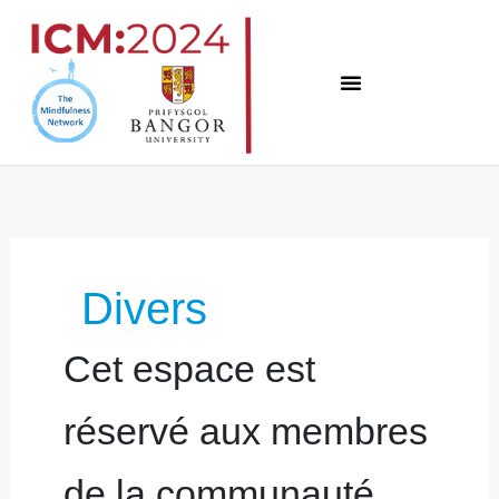
Skip
to
content
Recherche
de
:
Divers
Cet espace est
réservé aux membres
de la communauté.