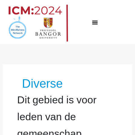
Overslaan
naar
inhoud
Zoek
naar:
Diverse
Dit gebied is voor
leden van de
gemeenschap.