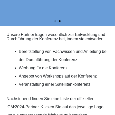
Unsere Partner tragen wesentlich zur Entwicklung und
ICM:2024
ICM:2024
ICM:2024
ICM:2024
ICM:2024
ICM:2024
Durchführung der Konferenz bei, indem sie entweder:
ACHTSAMKEIT
ACHTSAMKEIT
ACHTSAMKEIT
ACHTSAMKEIT
ACHTSAMKEIT
ACHTSAMKEIT
IN EINER SICH
IN EINER SICH
IN EINER SICH
IN EINER SICH
IN EINER SICH
IN EINER SICH
Bereitstellung von Fachwissen und Anleitung bei
VERÄNDERNDEN
VERÄNDERNDEN
VERÄNDERNDEN
VERÄNDERNDEN
VERÄNDERNDEN
VERÄNDERNDEN
der Durchführung der Konferenz
WELT
WELT
WELT
WELT
WELT
WELT
Werbung für die Konferenz
Angebot von Workshops auf der Konferenz
Veranstaltung einer Satellitenkonferenz
UNSERE PARTNER
UNSERE PARTNER
UNSERE PARTNER
UNSERE PARTNER
UNSERE PARTNER
UNSERE PARTNER
Nachstehend finden Sie eine Liste der offiziellen
ICM:2024-Partner. Klicken Sie auf das jeweilige Logo,