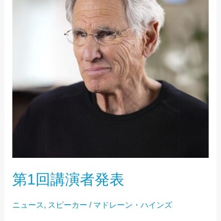
講
演
者
発
表
第1回講演者発表
ニュース
,
スピーカー
/
マドレーン・ハインズ