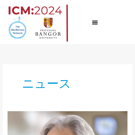
コ
ン
テ
ン
ツ
へ
ス
キ
ニュース
ッ
プ
第
1
回