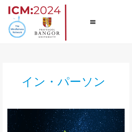
コ
ン
テ
ン
ツ
へ
ス
キ
イン・パーソン
ッ
プ
変
化
す