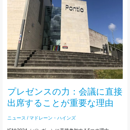
議
に
直
接
出
席
す
る
こ
と
プレゼンスの力：会議に直接
が
出席することが重要な理由
重
要
ニュース
/
マドレーン・ハインズ
な