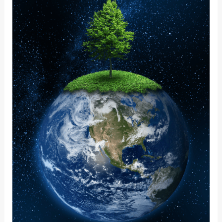
MONDO
CHE
CAMBIA:
COSA
SIGNIFICA
PER
ME