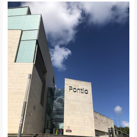
IL
POTERE
DELLA
PRESENZA:
PERCHÉ
PARTECIPARE
ALLA
CONFERENZA
DI
PERSONA
È
IMPORTANTE