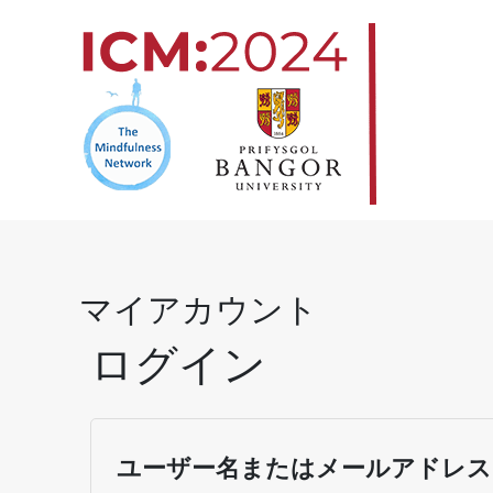
コ
ン
テ
ン
ツ
へ
ス
キ
ッ
マイアカウント
プ
ログイン
必
須
ユーザー名またはメールアドレ