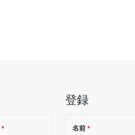
登録
必
必
必
必
須
須
須
須
ス
*
名前
*