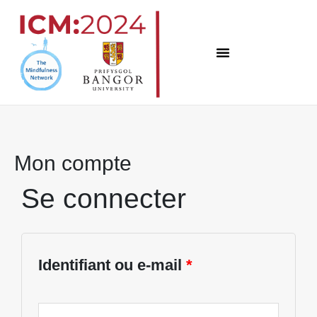
Skip
to
content
Mon compte
Se connecter
Obligatoire
Obligatoire
Obligatoire
Obligatoire
Obligatoire
Identifiant ou e-mail
*