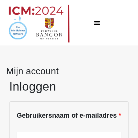
Overslaan
naar
inhoud
Mijn account
Inloggen
Vereist
Vereist
Vereist
Vereist
Verei
Gebruikersnaam of e-mailadres
*