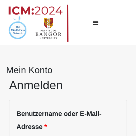
Zum
Inhalt
springen
Mein Konto
Anmelden
Erforderlich
Erforderlich
Erforderlich
Erforderlich
Erforderlich
Benutzername oder E-Mail-
Adresse
*