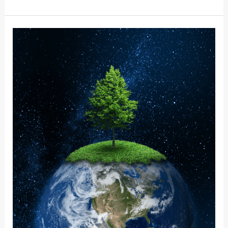
す
る
変
PT.1
化
す
る
世
界
に
お
け
る
マ
イ