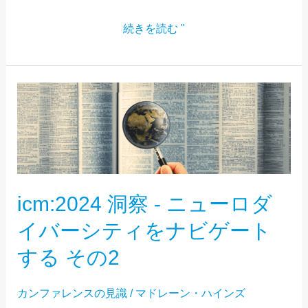
テ
ィ
続きを読む "
を
ナ
ビ
ICM:2024
ゲ
洞
ー
察
ト
-
す
ニ
icm:2024 洞察 - ニューロダ
る
ュ
PT.3
ー
イバーシティをナビゲート
ロ
する その2
ダ
イ
カンファレンスの見識
/
マドレーン・ハインズ