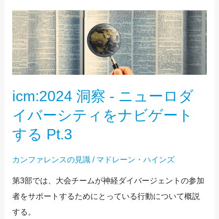
ビ
ICM:2024
ゲ
洞
ー
察
ト
-
す
ニ
icm:2024 洞察 - ニューロダ
る
ュ
第
ー
イバーシティをナビゲート
4
ロ
する Pt.3
回
ダ
イ
カンファレンスの見識
/
マドレーン・ハインズ
バ
第3部では、大会チームが神経ダイバージェントの参加
ー
者をサポートするためにとっている行動について概説
シ
する。