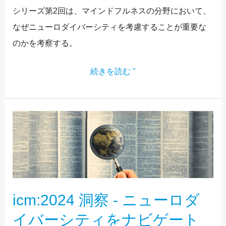
バ
シリーズ第2回は、マインドフルネスの分野において、
ー
なぜニューロダイバーシティを考慮することが重要な
シ
のかを考察する。
テ
ィ
続きを読む "
を
ナ
ビ
ICM:2024
ゲ
洞
ー
察
ト
-
す
ニ
icm:2024 洞察 - ニューロダ
る
ュ
そ
ー
イバーシティをナビゲート