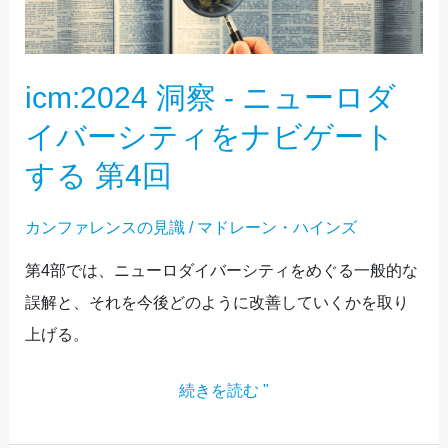
-
ニ
icm:2024 洞察 - ニューロダ
ュ
ー
イバーシティをナビゲート
ロ
する 第4回
ダ
イ
カンファレンスの見識
/
マドレーン・ハインズ
バ
第4部では、ニューロダイバーシティをめぐる一般的な
ー
誤解と、それを今後どのように改善していくかを取り
シ
上げる。
テ
ィ
続きを読む "
を
ナ