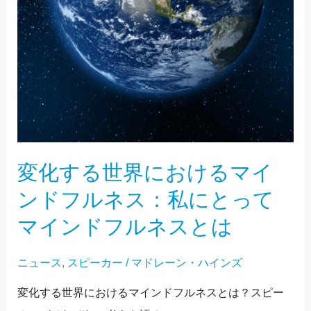
ン
ド
フ
ル
ネ
ス：
私
に
変化する世界におけるマイ
と
ンドフルネス：私にとって
っ
マインドフルネスとは
て
マ
ニュース
,
スピーカー
/
マドレーン・ハインズ
イ
ン
変化する世界におけるマインドフルネスとは？スピー