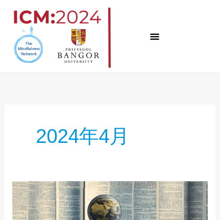
コ
ン
テ
ン
ツ
へ
ス
キ
2024年4月
ッ
プ
ICM:2024
洞
察