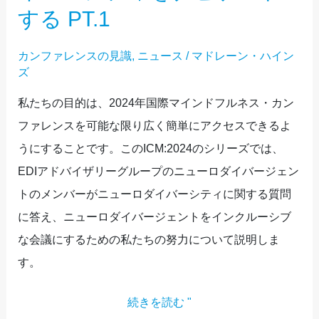
の
ロ
する PT.1
2
ダ
イ
カンファレンスの見識
,
ニュース
/
マドレーン・ハイン
ズ
バ
ー
私たちの目的は、2024年国際マインドフルネス・カン
シ
ファレンスを可能な限り広く簡単にアクセスできるよ
テ
うにすることです。このICM:2024のシリーズでは、
ィ
EDIアドバイザリーグループのニューロダイバージェン
を
トのメンバーがニューロダイバーシティに関する質問
ナ
に答え、ニューロダイバージェントをインクルーシブ
ビ
な会議にするための私たちの努力について説明しま
ゲ
す。
ー
続きを読む "
ト