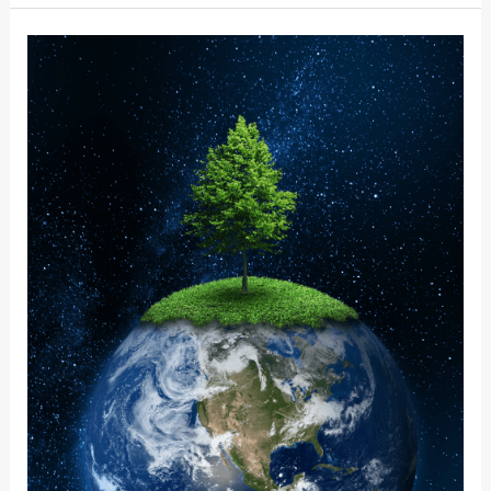
ACHTSAMKEIT
IN
EINER
SICH
VERÄNDERNDEN
WELT:
WAS
SIE
FÜR
MICH
BEDEUTET