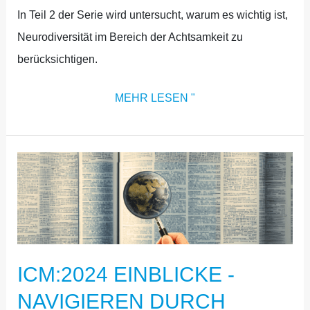
In Teil 2 der Serie wird untersucht, warum es wichtig ist,
Neurodiversität im Bereich der Achtsamkeit zu
berücksichtigen.
MEHR LESEN "
ICM:2024
EINBLICKE
-
NAVIGIEREN
DURCH
ICM:2024 EINBLICKE -
NEURODIVERSITÄT
PT.1
NAVIGIEREN DURCH