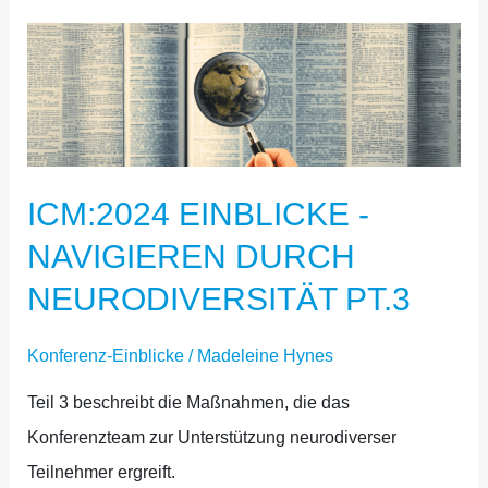
ICM:2024
EINBLICKE
-
NAVIGIEREN
DURCH
ICM:2024 EINBLICKE -
NEURODIVERSITÄT
PT.3
NAVIGIEREN DURCH
NEURODIVERSITÄT PT.3
Konferenz-Einblicke
/
Madeleine Hynes
Teil 3 beschreibt die Maßnahmen, die das
Konferenzteam zur Unterstützung neurodiverser
Teilnehmer ergreift.