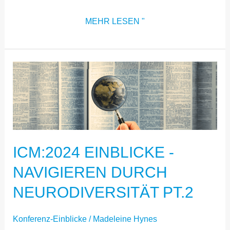
MEHR LESEN "
ICM:2024
EINBLICKE
-
NAVIGIEREN
DURCH
ICM:2024 EINBLICKE -
NEURODIVERSITÄT
PT.2
NAVIGIEREN DURCH
NEURODIVERSITÄT PT.2
Konferenz-Einblicke
/
Madeleine Hynes