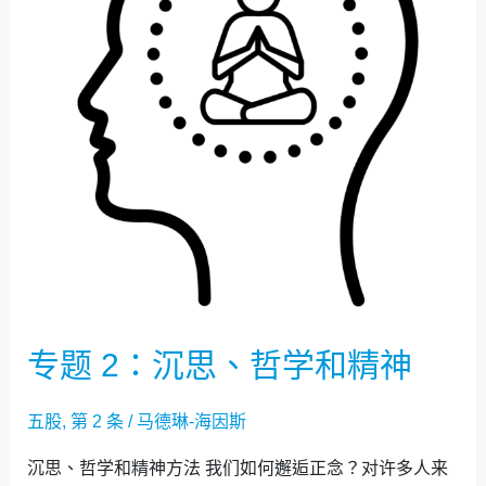
沉
思、
哲
学
和
精
神
专题 2：沉思、哲学和精神
五股
,
第 2 条
/
马德琳-海因斯
沉思、哲学和精神方法 我们如何邂逅正念？对许多人来