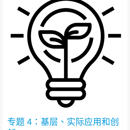
题
4：
基
层、
实
际
应
用
和
创
新
专题 4：基层、实际应用和创