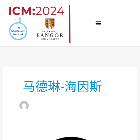
跳
至
内
容
马德琳-海因斯
专