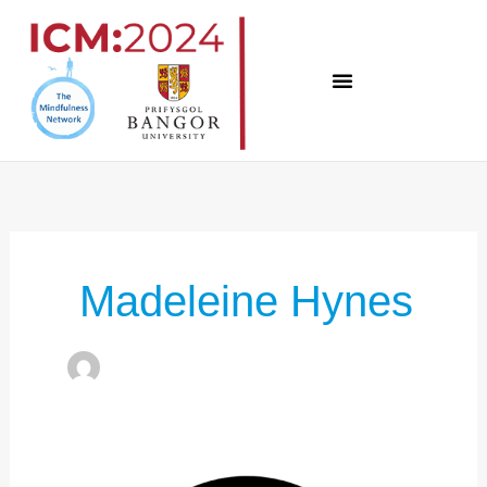
Vai
al
contenuto
Madeleine Hynes
SETTORE