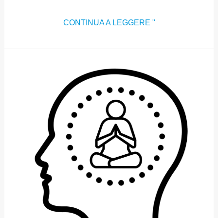
CONTINUA A LEGGERE "
SETTORE
2:
CONTEMPLATIVO,
FILOSOFICO
E
SPIRITUALE