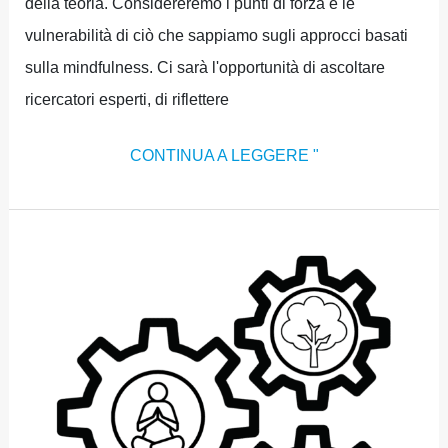
della teoria. Considereremo i punti di forza e le
vulnerabilità di ciò che sappiamo sugli approcci basati
sulla mindfulness. Ci sarà l'opportunità di ascoltare
ricercatori esperti, di riflettere
CONTINUA A LEGGERE "
SETTORE
5:
INIZIATIVE
POLITICHE,
AMBIENTALI
E
GLOBALI