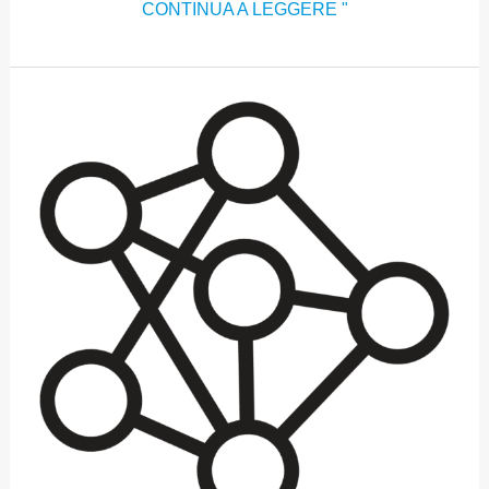
CONTINUA A LEGGERE "
SETTORE
3:
APPROCCI
SOCIALI,
CULTURALI
E
SISTEMICI