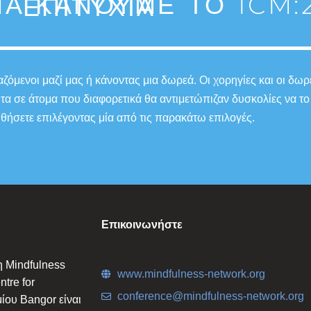
Α ΚΆΝΟΥΜΕ ΤΟ ICM:2
ΕΠΙΤΥΧΊΑ
όμενοι μαζί μας ή κάνοντας μια δωρεά. Οι χορηγίες και οι δωρ
ητα σε άτομα που διαφορετικά θα αντιμετώπιζαν δυσκολίες να
θήσετε επιλέγοντας μία από τις παρακάτω επιλογές.
Επικοινωνήστε
η Mindfulness
www.mindfulness-network.org
tre for
conference@mindfulness-network.org
ίου Bangor είναι