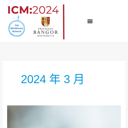
跳
至
内
容
2024 年 3 月
展
览
现