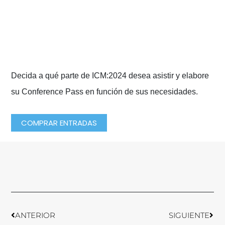
Opciones de entradas en línea
Decida a qué parte de ICM:2024 desea asistir y elabore
su Conference Pass en función de sus necesidades.
COMPRAR ENTRADAS
Anterior
Sigu
ANTERIOR
SIGUIENTE