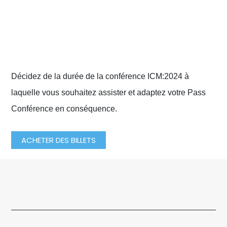
Options de billetterie en ligne
Décidez de la durée de la conférence ICM:2024 à
laquelle vous souhaitez assister et adaptez votre Pass
Conférence en conséquence.
ACHETER DES BILLETS
Prévenir
Suiv