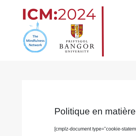
Skip
to
content
Politique en matièr
[cmplz-document type="cookie-stateme