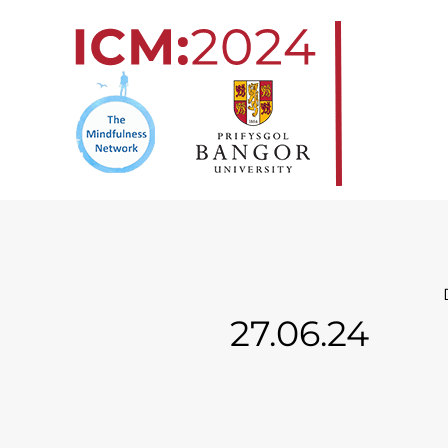
Skip
to
content
27.06.24