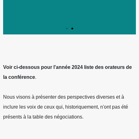
ICM:2024 LA PLEINE
ICM:2024 LA PLEINE
ICM:2024 LA PLEINE
ICM:2024 LA PLEINE
ICM:2024 LA PLEINE
ICM:2024 LA PLEINE
CONSCIENCE DANS UN
CONSCIENCE DANS UN
CONSCIENCE DANS UN
CONSCIENCE DANS UN
CONSCIENCE DANS UN
CONSCIENCE DANS UN
MONDE EN MUTATION
MONDE EN MUTATION
MONDE EN MUTATION
MONDE EN MUTATION
MONDE EN MUTATION
MONDE EN MUTATION
Voir ci-dessous pour l'année 2024
liste des orateurs de
la conférence
.
INTERVENANTS
INTERVENANTS
INTERVENANTS
INTERVENANTS
INTERVENANTS
INTERVENANTS
Nous visons à présenter des perspectives diverses et à
inclure les voix de ceux qui, historiquement, n'ont pas été
présents à la table des négociations.